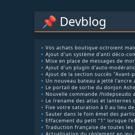
📌 Devblog
🔹Vos achats boutique octroient main
🔹Ajout d'un système d'anti déco-co
🔹Mise en place de messages de mort 
🔹Ajout d'un plugin d'auto-modératio
🔹Ajout de la section succès "Avant-p
🔹Un nouveau bateau a jetté l'ancre 
🔹Le portail de sortie du donjon Ashe
🔹Nouvelle commande /hidepseudo af
🔹Le /rename des atlas et lanternes 
🔹Fixe votre saturation à 0 au lieu d
🔹Sauter dans le foin émet des parti
🔹Effacement du petit "1" lorsque l’e
🔹Traduction française de toutes les
🔹Actualisation du règlement en jeu