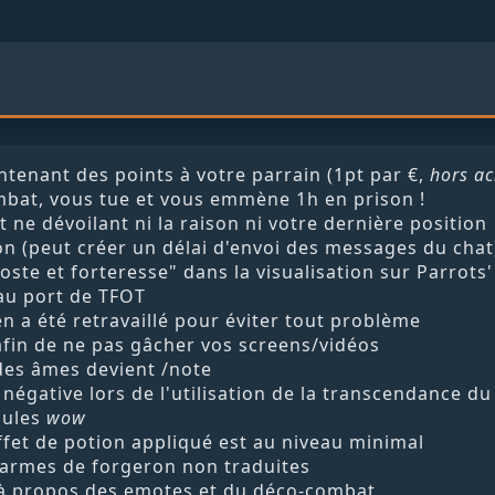
tenant des points à votre parrain (1pt par €,
hors ac
mbat, vous tue et vous emmène 1h en prison !
ne dévoilant ni la raison ni votre dernière position
n (peut créer un délai d'envoi des messages du chat
oste et forteresse" dans la visualisation sur Parrots
au port de TFOT
n a été retravaillé pour éviter tout problème
in de ne pas gâcher vos screens/vidéos
des âmes devient /note
e négative lors de l'utilisation de la transcendance d
cules
wow
ffet de potion appliqué est au niveau minimal
 armes de forgeron non traduites
 à propos des emotes et du déco-combat