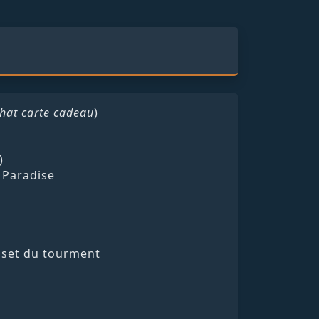
hat carte cadeau
)
)
' Paradise
u set du tourment